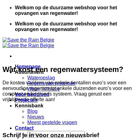
Ga
Welkom op de duurzame webshop voor het
naar
opvangen van regenwater!
inhoud
Welkom op de duurzame webshop voor het
opvangen van regenwater!
Homepage
Wat kost een regenwatersysteem?
Assortiment
Wateropslag
De kosten variëren van enkele tientallen euro’s voor een
Regenwatersystemen
eenvoudige regenton tot enkele duizenden euro’s voor een
Water Infiltratie
compleet ondergronds systeem. Vraag gerust een
Voor bedrijven
vrijblijvende offerte aan!
Projecten
Kennisbank
Blog
Nieuws
Meest gestelde vragen
Contact
Zoeken
Schrijf je in voor onze nieuwsbrief
naar: