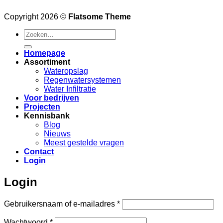
Copyright 2026 ©
Flatsome Theme
Zoeken
naar:
Homepage
Assortiment
Wateropslag
Regenwatersystemen
Water Infiltratie
Voor bedrijven
Projecten
Kennisbank
Blog
Nieuws
Meest gestelde vragen
Contact
Login
Login
Vereist
Gebruikersnaam of e-mailadres
*
Vereist
Wachtwoord
*